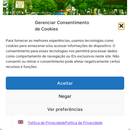
Gerenciar Consentimento
Identidades de marca fortes refletem valores, visão e
de Cookies
personalidade da marca, criando reconhecimento e
Para fornecer as melhores experiências, usamos tecnologias como
conscientização. Saiba como criar a identidade da sua
cookies para armazenar e/ou acessar informações do dispositivo. O
marca hoje mesmo.
consentimento para essas tecnologias nos permitirá processar dados
como comportamento de navegação ou IDs exclusivos neste site. Não
giriş
casibom
casibom güncel giriş
casibom giriş
casibom
consentir ou retirar o consentimento pode afetar negativamente certos
recursos e funções.
Aceitar
Negar
Ver preferências
Política de Privacidade
Política de Privacidade